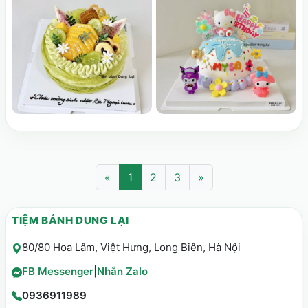
«
1
2
3
»
TIỆM BÁNH DUNG LẠI
80/80 Hoa Lâm, Việt Hưng, Long Biên, Hà Nội
FB Messenger
|
Nhắn Zalo
0936911989