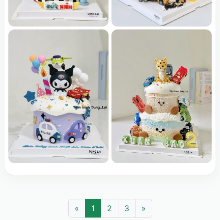
«
1
2
3
»