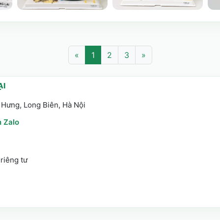
«
1
2
3
»
ẠI
 Hưng, Long Biên, Hà Nội
 Zalo
riêng tư