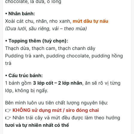
chocolate, lá dứa, ô long
• Nhân bánh:
Xoài cát chu, nhãn, nho xanh,
mứt dâu tự nấu
(Dưa lưới, sầu riêng, vải – theo mùa)
• Topping thêm (tuỳ chọn):
Thạch dừa, thạch cam, thạch chanh dây
Pudding trà xanh, pudding chocolate, pudding hồng
trà
• Cấu trúc bánh:
1 bánh gồm
3 lớp cốt – 2 lớp nhân
, ăn sẽ rõ vị từng
lớp, không bị ngấy.
Bên mình luôn ưu tiên chất lượng nguyên liệu:
👉
KHÔNG sử dụng mứt / siro đóng chai
👉 Nhân trái cây và mứt đều được làm theo hướng
tươi và tự nhiên nhất có thể